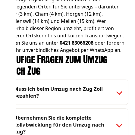
umliegenden Orten für Sie unterwegs – darunter
Baar
(3 km),
Cham
(4 km),
Horgen
(12 km),
Wädenswil
(14 km) und
Meilen
(15 km). Wer
innerhalb dieser Region umzieht, profitiert von
unserer Ortskenntnis und kurzen Transportwegen.
Rufen Sie uns an unter
0421 83066208
oder fordern
Sie Ihr unverbindliches Angebot per WhatsApp an.
Häufige Fragen zum Umzug
nach Zug
Muss ich beim Umzug nach Zug Zoll
bezahlen?
Übernehmen Sie die komplette
Zollabwicklung für den Umzug nach
Zug?