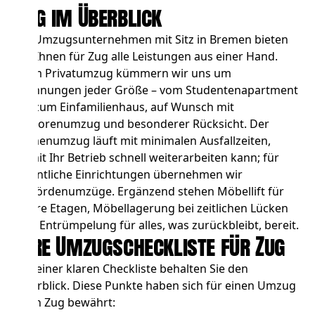
Zug im Überblick
Als Umzugsunternehmen mit Sitz in Bremen bieten
wir Ihnen für Zug alle Leistungen aus einer Hand.
Beim
Privatumzug
kümmern wir uns um
Wohnungen jeder Größe – vom Studentenapartment
bis zum Einfamilienhaus, auf Wunsch mit
Seniorenumzug und besonderer Rücksicht. Der
Firmenumzug
läuft mit minimalen Ausfallzeiten,
damit Ihr Betrieb schnell weiterarbeiten kann; für
öffentliche Einrichtungen übernehmen wir
Behördenumzüge
. Ergänzend stehen
Möbellift
für
obere Etagen,
Möbellagerung
bei zeitlichen Lücken
und
Entrümpelung
für alles, was zurückbleibt, bereit.
Ihre Umzugscheckliste für Zug
Mit einer klaren Checkliste behalten Sie den
Überblick. Diese Punkte haben sich für einen Umzug
nach Zug bewährt: