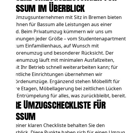
Bassum im Überblick
Als Umzugsunternehmen mit Sitz in Bremen bieten
wir Ihnen für Bassum alle Leistungen aus einer
Hand. Beim
Privatumzug
kümmern wir uns um
Wohnungen jeder Größe – vom Studentenapartment
bis zum Einfamilienhaus, auf Wunsch mit
Seniorenumzug und besonderer Rücksicht. Der
Firmenumzug
läuft mit minimalen Ausfallzeiten,
damit Ihr Betrieb schnell weiterarbeiten kann; für
öffentliche Einrichtungen übernehmen wir
Behördenumzüge
. Ergänzend stehen
Möbellift
für
obere Etagen,
Möbellagerung
bei zeitlichen Lücken
und
Entrümpelung
für alles, was zurückbleibt, bereit.
Ihre Umzugscheckliste für
Bassum
Mit einer klaren Checkliste behalten Sie den
Überblick. Diese Punkte haben sich für einen Umzug