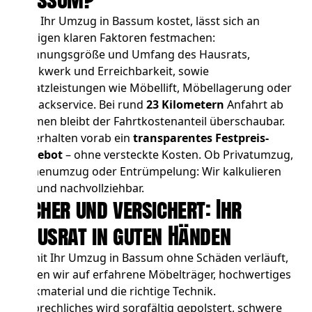
Was Ihr Umzug in Bassum kostet, lässt sich an
wenigen klaren Faktoren festmachen:
Wohnungsgröße und Umfang des Hausrats,
Stockwerk und Erreichbarkeit, sowie
Zusatzleistungen wie
Möbellift
,
Möbellagerung
oder
Einpackservice. Bei rund
23 Kilometern
Anfahrt ab
Bremen bleibt der Fahrtkostenanteil überschaubar.
Sie erhalten vorab ein
transparentes Festpreis-
Angebot
– ohne versteckte Kosten. Ob
Privatumzug
,
Firmenumzug
oder
Entrümpelung
: Wir kalkulieren
fair und nachvollziehbar.
Sicher und versichert: Ihr
Hausrat in guten Händen
Damit Ihr Umzug in Bassum ohne Schäden verläuft,
setzen wir auf erfahrene Möbelträger, hochwertiges
Packmaterial und die richtige Technik.
Zerbrechliches wird sorgfältig gepolstert, schwere