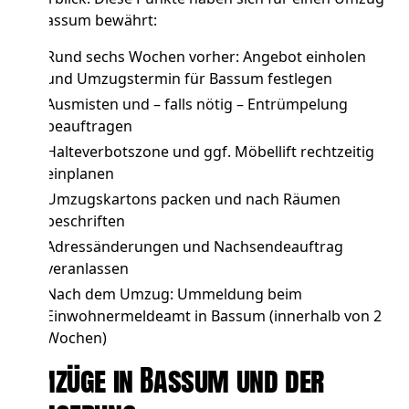
in Bassum bewährt:
Rund sechs Wochen vorher: Angebot einholen
und Umzugstermin für Bassum festlegen
Ausmisten und – falls nötig –
Entrümpelung
beauftragen
Halteverbotszone und ggf. Möbellift
rechtzeitig
einplanen
Umzugskartons packen und nach Räumen
beschriften
Adressänderungen und Nachsendeauftrag
veranlassen
Nach dem Umzug: Ummeldung beim
Einwohnermeldeamt in Bassum (innerhalb von 2
Wochen)
Umzüge in Bassum und der