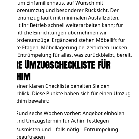
bis zum Einfamilienhaus, auf Wunsch mit
Seniorenumzug und besonderer Rücksicht. Der
Firmenumzug
läuft mit minimalen Ausfallzeiten,
damit Ihr Betrieb schnell weiterarbeiten kann; für
öffentliche Einrichtungen übernehmen wir
Behördenumzüge
. Ergänzend stehen
Möbellift
für
obere Etagen,
Möbellagerung
bei zeitlichen Lücken
und
Entrümpelung
für alles, was zurückbleibt, bereit.
Ihre Umzugscheckliste für
Achim
Mit einer klaren Checkliste behalten Sie den
Überblick. Diese Punkte haben sich für einen Umzug
in Achim bewährt:
Rund sechs Wochen vorher: Angebot einholen
und Umzugstermin für Achim festlegen
Ausmisten und – falls nötig –
Entrümpelung
beauftragen