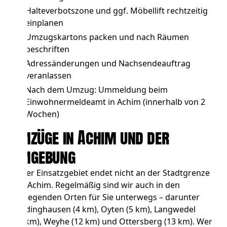
Halteverbotszone und ggf. Möbellift
rechtzeitig
einplanen
Umzugskartons packen und nach Räumen
beschriften
Adressänderungen und Nachsendeauftrag
veranlassen
Nach dem Umzug: Ummeldung beim
Einwohnermeldeamt in Achim (innerhalb von 2
Wochen)
Umzüge in Achim und der
Umgebung
Unser Einsatzgebiet endet nicht an der Stadtgrenze
von Achim. Regelmäßig sind wir auch in den
umliegenden Orten für Sie unterwegs – darunter
Thedinghausen
(4 km),
Oyten
(5 km),
Langwedel
(11 km),
Weyhe
(12 km) und
Ottersberg
(13 km). Wer