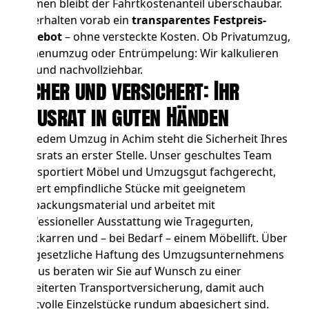
Bremen bleibt der Fahrtkostenanteil überschaubar.
Sie erhalten vorab ein
transparentes Festpreis-
Angebot
– ohne versteckte Kosten. Ob
Privatumzug
,
Firmenumzug
oder
Entrümpelung
: Wir kalkulieren
fair und nachvollziehbar.
Sicher und versichert: Ihr
Hausrat in guten Händen
Bei jedem Umzug in Achim steht die Sicherheit Ihres
Hausrats an erster Stelle. Unser geschultes Team
transportiert Möbel und Umzugsgut fachgerecht,
sichert empfindliche Stücke mit geeignetem
Verpackungsmaterial und arbeitet mit
professioneller Ausstattung wie Tragegurten,
Sackkarren und – bei Bedarf – einem Möbellift. Über
die gesetzliche Haftung des Umzugsunternehmens
hinaus beraten wir Sie auf Wunsch zu einer
erweiterten Transportversicherung, damit auch
wertvolle Einzelstücke rundum abgesichert sind.