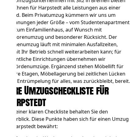
Als Umzugsunternehmen mit Sitz in Bremen bieten
wir Ihnen für Harpstedt alle Leistungen aus einer
Hand. Beim
Privatumzug
kümmern wir uns um
Wohnungen jeder Größe – vom Studentenapartment
bis zum Einfamilienhaus, auf Wunsch mit
Seniorenumzug und besonderer Rücksicht. Der
Firmenumzug
läuft mit minimalen Ausfallzeiten,
damit Ihr Betrieb schnell weiterarbeiten kann; für
öffentliche Einrichtungen übernehmen wir
Behördenumzüge
. Ergänzend stehen
Möbellift
für
obere Etagen,
Möbellagerung
bei zeitlichen Lücken
und
Entrümpelung
für alles, was zurückbleibt, bereit.
Ihre Umzugscheckliste für
Harpstedt
Mit einer klaren Checkliste behalten Sie den
Überblick. Diese Punkte haben sich für einen Umzug
in Harpstedt bewährt: