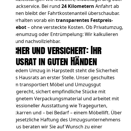
Einpackservice. Bei rund
24 Kilometern
Anfahrt ab
Bremen bleibt der Fahrtkostenanteil überschaubar.
Sie erhalten vorab ein
transparentes Festpreis-
Angebot
– ohne versteckte Kosten. Ob
Privatumzug
,
Firmenumzug
oder
Entrümpelung
: Wir kalkulieren
fair und nachvollziehbar.
Sicher und versichert: Ihr
Hausrat in guten Händen
Bei jedem Umzug in Harpstedt steht die Sicherheit
Ihres Hausrats an erster Stelle. Unser geschultes
Team transportiert Möbel und Umzugsgut
fachgerecht, sichert empfindliche Stücke mit
geeignetem Verpackungsmaterial und arbeitet mit
professioneller Ausstattung wie Tragegurten,
Sackkarren und – bei Bedarf – einem Möbellift. Über
die gesetzliche Haftung des Umzugsunternehmens
hinaus beraten wir Sie auf Wunsch zu einer