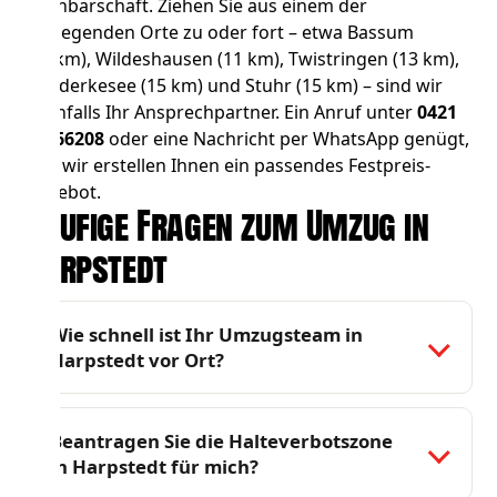
Nachbarschaft. Ziehen Sie aus einem der
umliegenden Orte zu oder fort – etwa
Bassum
(11 km),
Wildeshausen
(11 km),
Twistringen
(13 km),
Ganderkesee
(15 km) und
Stuhr
(15 km) – sind wir
ebenfalls Ihr Ansprechpartner. Ein Anruf unter
0421
83066208
oder eine Nachricht per WhatsApp genügt,
und wir erstellen Ihnen ein passendes Festpreis-
Angebot.
Häufige Fragen zum Umzug in
Harpstedt
Wie schnell ist Ihr Umzugsteam in
Harpstedt vor Ort?
Beantragen Sie die Halteverbotszone
in Harpstedt für mich?