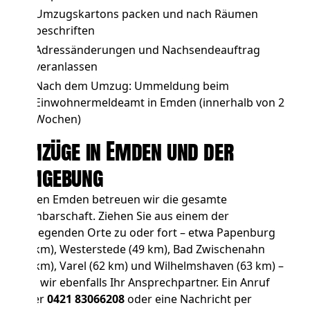
Umzugskartons packen und nach Räumen
beschriften
Adressänderungen und Nachsendeauftrag
veranlassen
Nach dem Umzug: Ummeldung beim
Einwohnermeldeamt in Emden (innerhalb von 2
Wochen)
Umzüge in Emden und der
Umgebung
Neben Emden betreuen wir die gesamte
Nachbarschaft. Ziehen Sie aus einem der
umliegenden Orte zu oder fort – etwa
Papenburg
(35 km),
Westerstede
(49 km),
Bad Zwischenahn
(57 km),
Varel
(62 km) und
Wilhelmshaven
(63 km) –
sind wir ebenfalls Ihr Ansprechpartner. Ein Anruf
unter
0421 83066208
oder eine Nachricht per