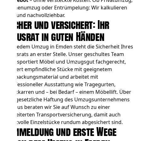
Angebot
– ohne versteckte Kosten. Ob
Privatumzug
,
Firmenumzug
oder
Entrümpelung
: Wir kalkulieren
fair und nachvollziehbar.
Sicher und versichert: Ihr
Hausrat in guten Händen
Bei jedem Umzug in Emden steht die Sicherheit Ihres
Hausrats an erster Stelle. Unser geschultes Team
transportiert Möbel und Umzugsgut fachgerecht,
sichert empfindliche Stücke mit geeignetem
Verpackungsmaterial und arbeitet mit
professioneller Ausstattung wie Tragegurten,
Sackkarren und – bei Bedarf – einem Möbellift. Über
die gesetzliche Haftung des Umzugsunternehmens
hinaus beraten wir Sie auf Wunsch zu einer
erweiterten Transportversicherung, damit auch
wertvolle Einzelstücke rundum abgesichert sind.
Ummeldung und erste Wege