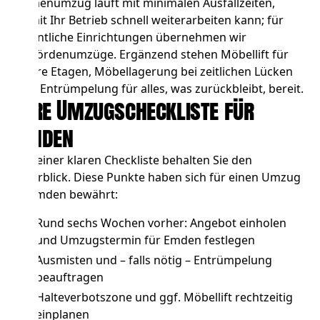
Firmenumzug
läuft mit minimalen Ausfallzeiten,
damit Ihr Betrieb schnell weiterarbeiten kann; für
öffentliche Einrichtungen übernehmen wir
Behördenumzüge
. Ergänzend stehen
Möbellift
für
obere Etagen,
Möbellagerung
bei zeitlichen Lücken
und
Entrümpelung
für alles, was zurückbleibt, bereit.
Ihre Umzugscheckliste für
Emden
Mit einer klaren Checkliste behalten Sie den
Überblick. Diese Punkte haben sich für einen Umzug
in Emden bewährt:
Rund sechs Wochen vorher: Angebot einholen
und Umzugstermin für Emden festlegen
Ausmisten und – falls nötig –
Entrümpelung
beauftragen
Halteverbotszone und ggf. Möbellift
rechtzeitig
einplanen