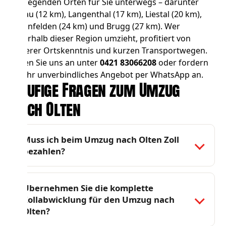
umliegenden Orten für Sie unterwegs – darunter
Aarau
(12 km),
Langenthal
(17 km),
Liestal
(20 km),
Rheinfelden
(24 km) und
Brugg
(27 km). Wer
innerhalb dieser Region umzieht, profitiert von
unserer Ortskenntnis und kurzen Transportwegen.
Rufen Sie uns an unter
0421 83066208
oder fordern
Sie Ihr unverbindliches Angebot per WhatsApp an.
Häufige Fragen zum Umzug
nach Olten
Muss ich beim Umzug nach Olten Zoll
bezahlen?
Übernehmen Sie die komplette
Zollabwicklung für den Umzug nach
Olten?