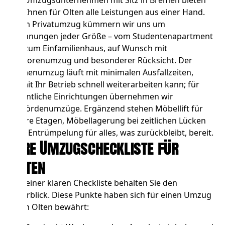
Als Umzugsunternehmen mit Sitz in Bremen bieten
wir Ihnen für Olten alle Leistungen aus einer Hand.
Beim
Privatumzug
kümmern wir uns um
Wohnungen jeder Größe – vom Studentenapartment
bis zum Einfamilienhaus, auf Wunsch mit
Seniorenumzug und besonderer Rücksicht. Der
Firmenumzug
läuft mit minimalen Ausfallzeiten,
damit Ihr Betrieb schnell weiterarbeiten kann; für
öffentliche Einrichtungen übernehmen wir
Behördenumzüge
. Ergänzend stehen
Möbellift
für
obere Etagen,
Möbellagerung
bei zeitlichen Lücken
und
Entrümpelung
für alles, was zurückbleibt, bereit.
Ihre Umzugscheckliste für
Olten
Mit einer klaren Checkliste behalten Sie den
Überblick. Diese Punkte haben sich für einen Umzug
nach Olten bewährt: