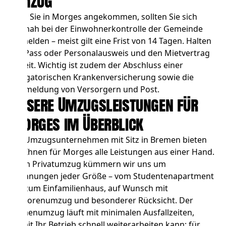
Umzug
Sind Sie in Morges angekommen, sollten Sie sich
zeitnah bei der Einwohnerkontrolle der Gemeinde
anmelden – meist gilt eine Frist von 14 Tagen. Halten
Sie Pass oder Personalausweis und den Mietvertrag
bereit. Wichtig ist zudem der Abschluss einer
obligatorischen Krankenversicherung sowie die
Ummeldung von Versorgern und Post.
Unsere Umzugsleistungen für
Morges im Überblick
Als Umzugsunternehmen mit Sitz in Bremen bieten
wir Ihnen für Morges alle Leistungen aus einer Hand.
Beim
Privatumzug
kümmern wir uns um
Wohnungen jeder Größe – vom Studentenapartment
bis zum Einfamilienhaus, auf Wunsch mit
Seniorenumzug und besonderer Rücksicht. Der
Firmenumzug
läuft mit minimalen Ausfallzeiten,
damit Ihr Betrieb schnell weiterarbeiten kann; für