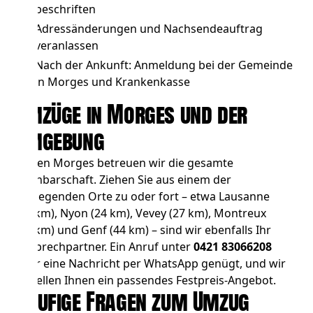
beschriften
Adressänderungen und Nachsendeauftrag
veranlassen
Nach der Ankunft: Anmeldung bei der Gemeinde
in Morges und Krankenkasse
Umzüge in Morges und der
Umgebung
Neben Morges betreuen wir die gesamte
Nachbarschaft. Ziehen Sie aus einem der
umliegenden Orte zu oder fort – etwa
Lausanne
(10 km),
Nyon
(24 km),
Vevey
(27 km),
Montreux
(33 km) und
Genf
(44 km) – sind wir ebenfalls Ihr
Ansprechpartner. Ein Anruf unter
0421 83066208
oder eine Nachricht per WhatsApp genügt, und wir
erstellen Ihnen ein passendes Festpreis-Angebot.
Häufige Fragen zum Umzug