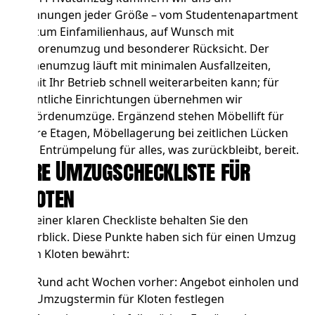
Wohnungen jeder Größe – vom Studentenapartment
bis zum Einfamilienhaus, auf Wunsch mit
Seniorenumzug und besonderer Rücksicht. Der
Firmenumzug
läuft mit minimalen Ausfallzeiten,
damit Ihr Betrieb schnell weiterarbeiten kann; für
öffentliche Einrichtungen übernehmen wir
Behördenumzüge
. Ergänzend stehen
Möbellift
für
obere Etagen,
Möbellagerung
bei zeitlichen Lücken
und
Entrümpelung
für alles, was zurückbleibt, bereit.
Ihre Umzugscheckliste für
Kloten
Mit einer klaren Checkliste behalten Sie den
Überblick. Diese Punkte haben sich für einen Umzug
nach Kloten bewährt:
Rund acht Wochen vorher: Angebot einholen und
Umzugstermin für Kloten festlegen