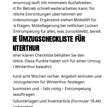
Firmenumzug
läuft mit minimalen Ausfallzeiten,
damit Ihr Betrieb schnell weiterarbeiten kann; für
öffentliche Einrichtungen übernehmen wir
Behördenumzüge
. Ergänzend stehen
Möbellift
für
obere Etagen,
Möbellagerung
bei zeitlichen Lücken
und
Entrümpelung
für alles, was zurückbleibt, bereit.
Ihre Umzugscheckliste für
Winterthur
Mit einer klaren Checkliste behalten Sie den
Überblick. Diese Punkte haben sich für einen Umzug
nach Winterthur bewährt:
Rund acht Wochen vorher: Angebot einholen und
Umzugstermin für Winterthur festlegen
Ausmisten und – falls nötig –
Entrümpelung
beauftragen
Zollunterlagen und Inventarliste (Formular 18.44)
vorbereiten