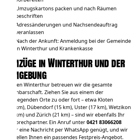
Umzugskartons packen und nach Räumen
beschriften
Adressänderungen und Nachsendeauftrag
veranlassen
Nach der Ankunft: Anmeldung bei der Gemeinde
in Winterthur und Krankenkasse
Umzüge in Winterthur und der
Umgebung
Neben Winterthur betreuen wir die gesamte
Nachbarschaft. Ziehen Sie aus einem der
umliegenden Orte zu oder fort – etwa
Kloten
(14 km),
Dübendorf
(15 km),
Uster
(17 km),
Wetzikon
(20 km) und
Zürich
(21 km) – sind wir ebenfalls Ihr
Ansprechpartner. Ein Anruf unter
0421 83066208
oder eine Nachricht per WhatsApp genügt, und wir
erstellen Ihnen ein passendes Festpreis-Angebot.