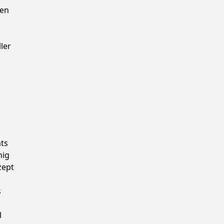
ren
ler
äts
nig
zept
s
l