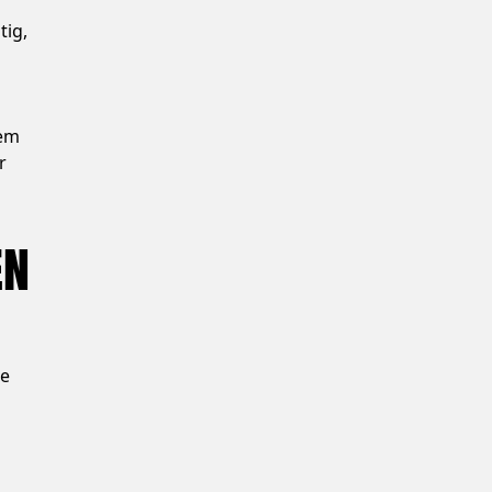
tig,
nem
r
en
ge