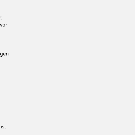
,
 vor
rgen
ns,