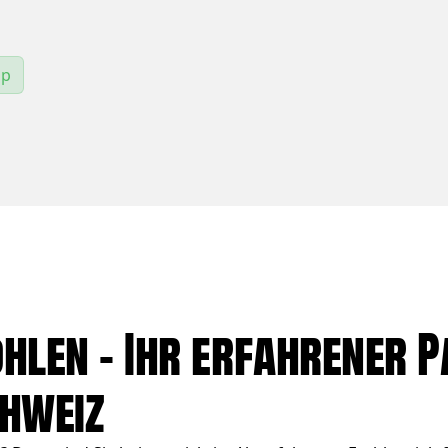
pp
len – Ihr erfahrener P
chweiz