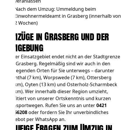
veranlassen
Nach dem Umzug: Ummeldung beim
Einwohnermeldeamt in Grasberg (innerhalb von
2 Wochen)
Umzüge in Grasberg und der
Umgebung
Unser Einsatzgebiet endet nicht an der Stadtgrenze
von Grasberg. Regelmäßig sind wir auch in den
umliegenden Orten für Sie unterwegs – darunter
Lilienthal
(7 km),
Worpswede
(7 km),
Ottersberg
(13 km),
Oyten
(13 km) und
Osterholz-Scharmbeck
(14 km). Wer innerhalb dieser Region umzieht,
profitiert von unserer Ortskenntnis und kurzen
Transportwegen. Rufen Sie uns an unter
0421
83066208
oder fordern Sie Ihr unverbindliches
Angebot per WhatsApp an.
Häufige Fragen zum Umzug in