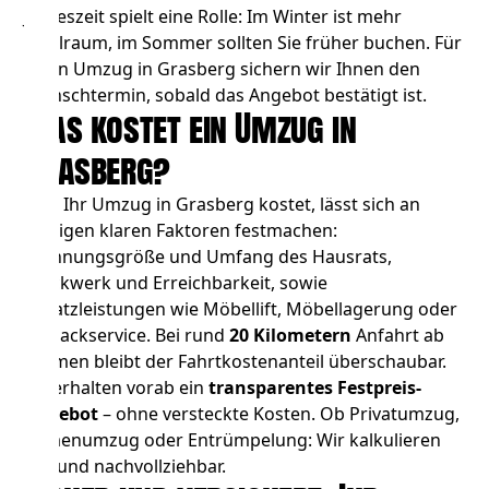
Jahreszeit spielt eine Rolle: Im Winter ist mehr
Spielraum, im Sommer sollten Sie früher buchen. Für
Ihren Umzug in Grasberg sichern wir Ihnen den
Wunschtermin, sobald das Angebot bestätigt ist.
Was kostet ein Umzug in
Grasberg?
Was Ihr Umzug in Grasberg kostet, lässt sich an
wenigen klaren Faktoren festmachen:
Wohnungsgröße und Umfang des Hausrats,
Stockwerk und Erreichbarkeit, sowie
Zusatzleistungen wie
Möbellift
,
Möbellagerung
oder
Einpackservice. Bei rund
20 Kilometern
Anfahrt ab
Bremen bleibt der Fahrtkostenanteil überschaubar.
Sie erhalten vorab ein
transparentes Festpreis-
Angebot
– ohne versteckte Kosten. Ob
Privatumzug
,
Firmenumzug
oder
Entrümpelung
: Wir kalkulieren
fair und nachvollziehbar.