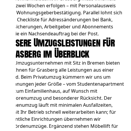
von zwei Wochen erfolgen – mit Personalausweis
und Wohnungsgeberbestätigung. Parallel lohnt sich
eine Checkliste für Adressänderungen bei Bank,
Versicherungen, Arbeitgeber und Abonnements
sowie ein Nachsendeauftrag bei der Post.
Unsere Umzugsleistungen für
Grasberg im Überblick
Als Umzugsunternehmen mit Sitz in Bremen bieten
wir Ihnen für Grasberg alle Leistungen aus einer
Hand. Beim
Privatumzug
kümmern wir uns um
Wohnungen jeder Größe – vom Studentenapartment
bis zum Einfamilienhaus, auf Wunsch mit
Seniorenumzug und besonderer Rücksicht. Der
Firmenumzug
läuft mit minimalen Ausfallzeiten,
damit Ihr Betrieb schnell weiterarbeiten kann; für
öffentliche Einrichtungen übernehmen wir
Behördenumzüge
. Ergänzend stehen
Möbellift
für