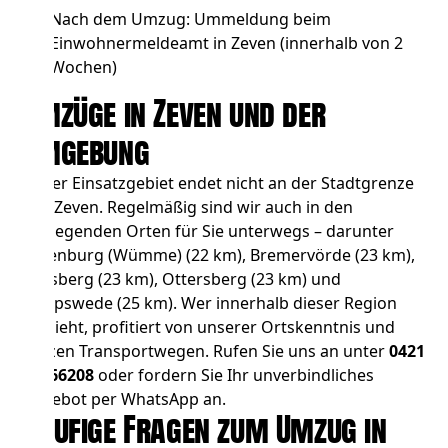
Nach dem Umzug: Ummeldung beim
Einwohnermeldeamt in Zeven (innerhalb von 2
Wochen)
Umzüge in Zeven und der
Umgebung
Unser Einsatzgebiet endet nicht an der Stadtgrenze
von Zeven. Regelmäßig sind wir auch in den
umliegenden Orten für Sie unterwegs – darunter
Rotenburg (Wümme)
(22 km),
Bremervörde
(23 km),
Grasberg
(23 km),
Ottersberg
(23 km) und
Worpswede
(25 km). Wer innerhalb dieser Region
umzieht, profitiert von unserer Ortskenntnis und
kurzen Transportwegen. Rufen Sie uns an unter
0421
83066208
oder fordern Sie Ihr unverbindliches
Angebot per WhatsApp an.
Häufige Fragen zum Umzug in