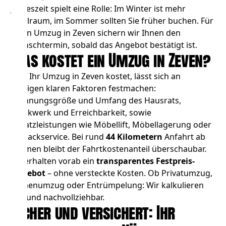
Jahreszeit spielt eine Rolle: Im Winter ist mehr
Spielraum, im Sommer sollten Sie früher buchen. Für
Ihren Umzug in Zeven sichern wir Ihnen den
Wunschtermin, sobald das Angebot bestätigt ist.
Was kostet ein Umzug in Zeven?
Was Ihr Umzug in Zeven kostet, lässt sich an
wenigen klaren Faktoren festmachen:
Wohnungsgröße und Umfang des Hausrats,
Stockwerk und Erreichbarkeit, sowie
Zusatzleistungen wie
Möbellift
,
Möbellagerung
oder
Einpackservice. Bei rund
44 Kilometern
Anfahrt ab
Bremen bleibt der Fahrtkostenanteil überschaubar.
Sie erhalten vorab ein
transparentes Festpreis-
Angebot
– ohne versteckte Kosten. Ob
Privatumzug
,
Firmenumzug
oder
Entrümpelung
: Wir kalkulieren
fair und nachvollziehbar.
Sicher und versichert: Ihr