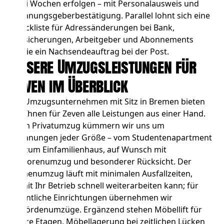
zwei Wochen erfolgen – mit Personalausweis und
Wohnungsgeberbestätigung. Parallel lohnt sich eine
Checkliste für Adressänderungen bei Bank,
Versicherungen, Arbeitgeber und Abonnements
sowie ein Nachsendeauftrag bei der Post.
Unsere Umzugsleistungen für
Zeven im Überblick
Als Umzugsunternehmen mit Sitz in Bremen bieten
wir Ihnen für Zeven alle Leistungen aus einer Hand.
Beim
Privatumzug
kümmern wir uns um
Wohnungen jeder Größe – vom Studentenapartment
bis zum Einfamilienhaus, auf Wunsch mit
Seniorenumzug und besonderer Rücksicht. Der
Firmenumzug
läuft mit minimalen Ausfallzeiten,
damit Ihr Betrieb schnell weiterarbeiten kann; für
öffentliche Einrichtungen übernehmen wir
Behördenumzüge
. Ergänzend stehen
Möbellift
für
obere Etagen,
Möbellagerung
bei zeitlichen Lücken