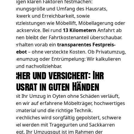
wenigen klaren Faktoren festmachen:
Wohnungsgröße und Umfang des Hausrats,
Stockwerk und Erreichbarkeit, sowie
Zusatzleistungen wie
Möbellift
,
Möbellagerung
oder
Einpackservice. Bei rund
13 Kilometern
Anfahrt ab
Bremen bleibt der Fahrtkostenanteil überschaubar.
Sie erhalten vorab ein
transparentes Festpreis-
Angebot
– ohne versteckte Kosten. Ob
Privatumzug
,
Firmenumzug
oder
Entrümpelung
: Wir kalkulieren
fair und nachvollziehbar.
Sicher und versichert: Ihr
Hausrat in guten Händen
Damit Ihr Umzug in Oyten ohne Schäden verläuft,
setzen wir auf erfahrene Möbelträger, hochwertiges
Packmaterial und die richtige Technik.
Zerbrechliches wird sorgfältig gepolstert, schwere
Möbel werden mit Tragegurten und Sackkarren
bewegt. Ihr Umzugsgut ist im Rahmen der