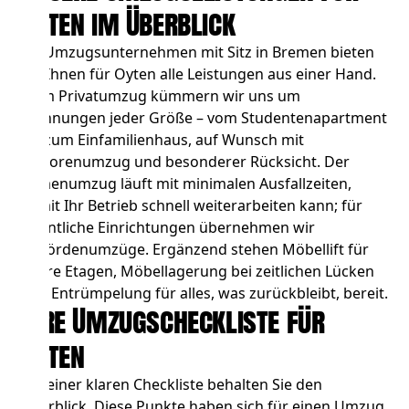
Oyten im Überblick
Als Umzugsunternehmen mit Sitz in Bremen bieten
wir Ihnen für Oyten alle Leistungen aus einer Hand.
Beim
Privatumzug
kümmern wir uns um
Wohnungen jeder Größe – vom Studentenapartment
bis zum Einfamilienhaus, auf Wunsch mit
Seniorenumzug und besonderer Rücksicht. Der
Firmenumzug
läuft mit minimalen Ausfallzeiten,
damit Ihr Betrieb schnell weiterarbeiten kann; für
öffentliche Einrichtungen übernehmen wir
Behördenumzüge
. Ergänzend stehen
Möbellift
für
obere Etagen,
Möbellagerung
bei zeitlichen Lücken
und
Entrümpelung
für alles, was zurückbleibt, bereit.
Ihre Umzugscheckliste für
Oyten
Mit einer klaren Checkliste behalten Sie den
Überblick. Diese Punkte haben sich für einen Umzug