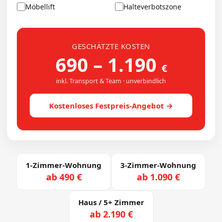
Möbellift
Halteverbotszone
GESCHÄTZTE KOSTEN
690
–
1.190
€
inkl. Transport & Team · unverbindlich
Kostenloses Festpreis-Angebot →
1-Zimmer-Wohnung
3-Zimmer-Wohnung
ab 490 €
ab 1.090 €
Haus / 5+ Zimmer
ab 2.190 €