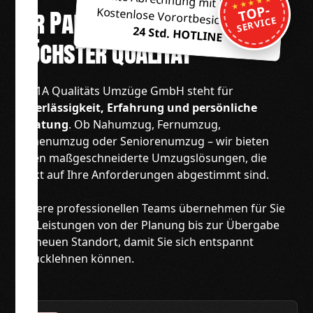
Direkte Abrechnung mit Behörden
★★★★★
TOP-
Kostenlose Vorortbesichtigung
Ihr Partner für Umzüge in
SERVICE
24 Std. HOTLINE
höchster Qualität
Die 1A Qualitäts Umzüge GmbH steht für
Zuverlässigkeit, Erfahrung und persönliche
Beratung
. Ob Nahumzug, Fernumzug,
Firmenumzug oder Seniorenumzug – wir bieten
Ihnen maßgeschneiderte Umzugslösungen, die
exakt auf Ihre Anforderungen abgestimmt sind.
Unsere professionellen Teams übernehmen für Sie
alle Leistungen von der Planung bis zur Übergabe
am neuen Standort, damit Sie sich entspannt
zurücklehnen können.