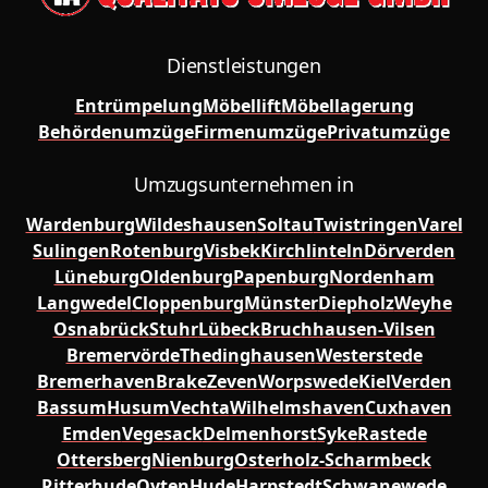
Dienstleistungen
Entrümpelung
Möbellift
Möbellagerung
Behördenumzüge
Firmenumzüge
Privatumzüge
Umzugsunternehmen in
Wardenburg
Wildeshausen
Soltau
Twistringen
Varel
Sulingen
Rotenburg
Visbek
Kirchlinteln
Dörverden
Lüneburg
Oldenburg
Papenburg
Nordenham
Langwedel
Cloppenburg
Münster
Diepholz
Weyhe
Osnabrück
Stuhr
Lübeck
Bruchhausen-Vilsen
Bremervörde
Thedinghausen
Westerstede
Bremerhaven
Brake
Zeven
Worpswede
Kiel
Verden
Bassum
Husum
Vechta
Wilhelmshaven
Cuxhaven
Emden
Vegesack
Delmenhorst
Syke
Rastede
Ottersberg
Nienburg
Osterholz-Scharmbeck
Ritterhude
Oyten
Hude
Harpstedt
Schwanewede