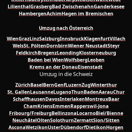
Lilienthal
Grasberg
Bad Zwischenahn
Ganderkesee
Hambergen
Achim
Hagen im Bremischen
Umzug nach Österreich
Wien
Graz
Linz
Salzburg
Innsbruck
Klagenfurt
Villach
Wels
St. Pölten
Dornbirn
Wiener Neustadt
Steyr
Feldkirch
Bregenz
Leonding
Klosterneuburg
Baden bei Wien
Wolfsberg
Leoben
Krems an der Donau
Eisenstadt
Umzug in die Schweiz
Zürich
Basel
Bern
Genf
Luzern
Zug
Winterthur
St. Gallen
Lausanne
Lugano
Thun
Baden
Aarau
Chur
Schaffhausen
Davos
Interlaken
Montreux
Baar
Cham
Kriens
Emmen
Rapperswil-Jona
Fribourg/Freiburg
Bellinzona
Locarno
Biel/Bienne
Neuchâtel
Olten
Solothurn
Zermatt
Sion/Sitten
Ascona
Wetzikon
Uster
Dübendorf
Dietikon
Horgen